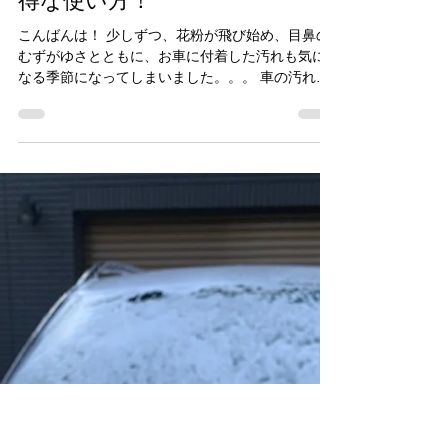
CARPRO Japan
2021年2月9日
読了時間: 2分
IronX SnowSoapのちょっとお
得な使い方！
こんばんは！ 少しずつ、花粉が飛び始め、目鼻の
むずがゆさとともに、お車に付着した汚れも気に
なる季節になってしまいました。。。 車の汚れが
目立つから、洗車の回数を増やしたいが、ケミカ
ルも節約しながら使いたい！ 本日は、そんな方々
にお読みいただきたい内容のブログとなっており
ます...