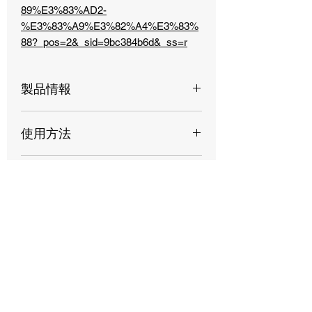
89%E3%83%AD2-
%E3%83%A9%E3%82%A4%E3%83%
88?_pos=2&_sid=9bc384b6d&_ss=r
製品情報
HydrO₂ Liteは、ほぼすべての環境下に
使用方法
おいて大変使用しやすい製品です。
HydrO₂は濃縮式の液剤であり、お好み
①ボトルを振った後、ボディが濡れた
に応じた薄め方でご使用でき、効果は
FAQ
状態で2〜3枚のパネル(100cm×100cm)
6ヶ月ほど続きます。
にスプレーしてください。
HydrO₂ Lite(薄める必要はありませ
Q.光沢仕上げのラッピング車に使用し
②すぐにスプレーした部分を十分に洗
ん）を使用する場合には、3ヶ月から
ても大丈夫でしょうか？
い流してください。
それ以上の期間、効果が持続します。
A.取り扱い説明書の通り施工している
③①～②を繰り返してください。洗い
HydrO₂ Liteは簡易的な作業を必要とす
際には、問題なくご使用いただけま
流しがないように左右のサイドパネル
るディテイラーの方、またはお客様ご
す。ラッピングが特殊な場合は、弊社
までしっかりと確認してください。
自身の毎回の洗車後のご使用に適して
へ直接お問合せをいただけますと幸い
④残った水滴を乾いたマイクロファイ
います。
よく一緒に購入
です。
バータオルを使用して吹き上げてくだ
高速、簡単、経済的、および長期的な