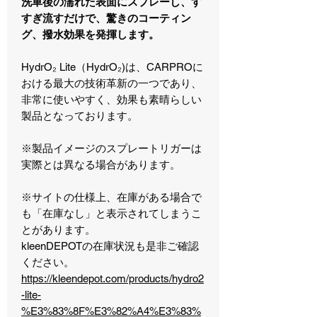
洗車後の濡れた表面にスプレーし、す
すぎ流すだけで、驚きのコーティン
グ、撥水効果を発揮します。
HydrO₂ Lite（HydrO₂)は、CARPROに
おける最大の技術革新の一つであり、
非常に使いやすく、効果も素晴らしい
製品となっております。
※製品イメージのスプレートリガーは
実際とは異なる場合があります。
※サイトの仕様上、在庫がある場合で
も「在庫なし」と表示されてしまうこ
とがあります。
kleenDEPOTの在庫状況も是非ご確認
ください。
https://kleendepot.com/products/hydro2
-lite-
%E3%83%8F%E3%82%A4%E3%83%