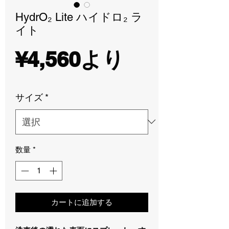
HydrO₂ Lite ハイドロ₂ ラ
イト
セ
¥4,560
より
ー
サイズ
*
ル
数量
*
価
格
カートに追加する