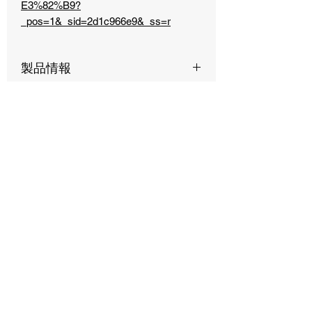
E3%82%B9?
_pos=1&_sid=2d1c966e9&_ss=r
製品情報
このキットに含まれる製品はすべて50
ミリリットル（2オンス）サイズで
す。
3〜4台の車両に対し、試験的に
CARPRO製品をご使用になるのに適量
です。
よく一緒に購入
このキットは、お客様の車両を
されている商品
CARPRO製品のみで完全に仕上げるの
に十分なラインナップとなっておりま
す。（ひどく汚染された車両において
は、まずはしっかりと洗車で汚れを落
とす必要がございます）
インテリアクリーニング、除染のため
の製品だけでなく、塗装面、及びホイ
ール保護用の製品も入っております。