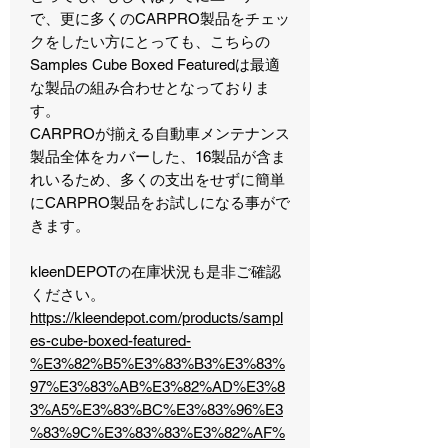
で、更に多くのCARPRO製品をチェッ
クをしたい方にとっても、こちらの
Samples Cube Boxed Featuredは最適
な製品の組み合わせとなっておりま
す。
CARPROが揃える自動車メンテナンス
製品全体をカバーした、16製品が含ま
れいるため、多くの支出をせずに簡単
にCARPRO製品をお試しになる事がで
きます。
kleenDEPOTの在庫状況も是非ご確認
ください。
https://kleendepot.com/products/sampl
es-cube-boxed-featured-
%E3%82%B5%E3%83%B3%E3%83%
97%E3%83%AB%E3%82%AD%E3%8
3%A5%E3%83%BC%E3%83%96%E3
%83%9C%E3%83%83%E3%82%AF%