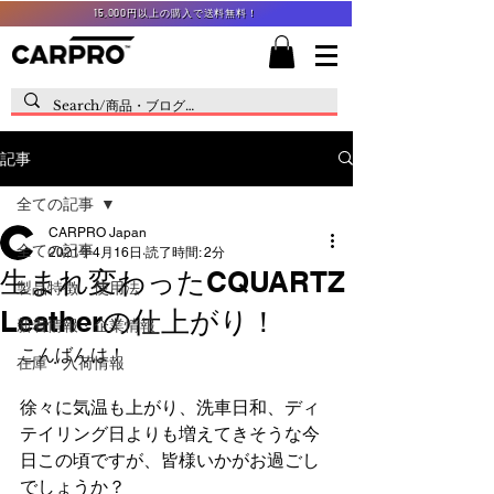
15,000円以上の購入で送料無料！
記事
全ての記事
CARPRO Japan
全ての記事
2021年4月16日
読了時間: 2分
生まれ変わったCQUARTZ
製品特徴・使用法
Leatherの仕上がり！
新着情報・企業情報
こんばんは！
在庫・入荷情報
徐々に気温も上がり、洗車日和、ディ
テイリング日よりも増えてきそうな今
日この頃ですが、皆様いかがお過ごし
でしょうか？