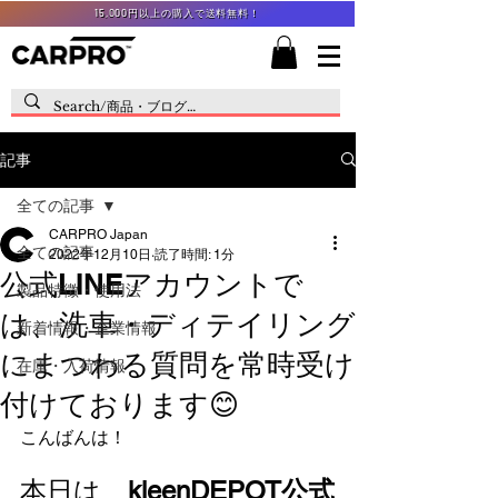
15,000円以上の購入で送料無料！
記事
全ての記事
CARPRO Japan
全ての記事
2022年12月10日
読了時間: 1分
公式LINEアカウントで
製品特徴・使用法
は、洗車・ディテイリング
新着情報・企業情報
にまつわる質問を常時受け
在庫・入荷情報
付けております😊
こんばんは！
本日は、
kleenDEPOT公式