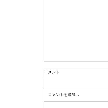
【CARPRO】8月3日（月）
コメント
から新価格のお知らせ
平素はCARPRO製品をご愛顧い
ただき、厚く御礼申し上げます。
コメントを追加…
この度、CARPRO製品における
価格改定を実施させていただくこ