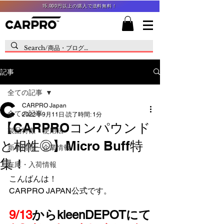
15,000円以上の購入で送料無料！
記事
全ての記事
CARPRO Japan
全ての記事
2022年9月11日
読了時間: 1分
【CARPROコンパウンド
製品特徴・使用法
と相性◎】Micro Buff特
新着情報・企業情報
集！
在庫・入荷情報
こんばんは！
CARPRO JAPAN公式です。
9/13
から
kleenDEPOTにて