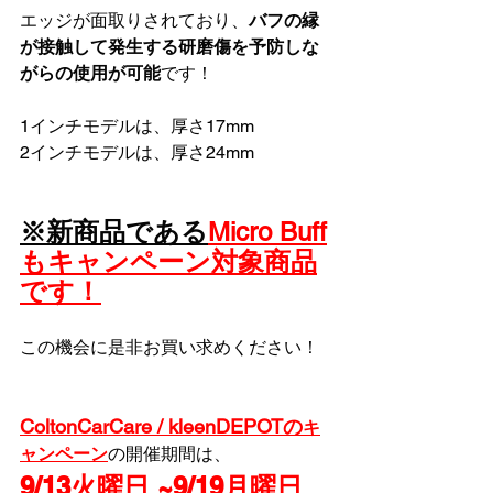
エッジが面取りされており、
バフの縁
が接触して発生する研磨傷を予防しな
がらの使用が可能
です！
1インチモデルは、厚さ17mm 
2インチモデルは、厚さ24mm
※新商品である
Micro Buff
もキャンペーン対象商品
です！
この機会に是非お買い求めください！
ColtonCarCare / kleenDEPOTの
キ
ャンペーン
の開催期間は、
9/13火曜日 ~9/19月曜日