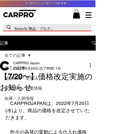
15,000円以上の購入で送料無料！
記事
全ての記事
CARPRO Japan
全ての記事
2022年6月24日
読了時間: 1分
【7/20〜】価格改定実施の
製品特徴・使用法
お知らせ
新着情報・企業情報
在庫・入荷情報
　CARPROJAPANは、2022年7月20日
(水)より、商品の価格を改定させていた
だきます。
　昨今の為替の変動による仕入れ価格