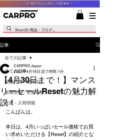
15,000円以上の購入で送料無料！
記事
全ての記事
CARPRO Japan
全ての記事
2023年4月16日
読了時間: 1分
【4月30日まで！】マンス
製品特徴・使用法
リーセールResetの魅力解
新着情報・企業情報
説！
在庫・入荷情報
こんばんは。
本日は、4月いっぱいセール価格でお買
い求めいただける【Reset】の紹介とな