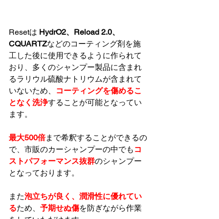
Resetは 
HydrO2、Reload 2.0、
CQUARTZ
などのコーティング剤を施
工した後に使用できるように作られて
おり、多くのシャンプー製品に含まれ
るラリウル硫酸ナトリウムが含まれて
いないため、
コーティングを傷めるこ
となく洗浄
することが可能となってい
ます。
最大500倍
まで希釈することができるの
で、市販のカーシャンプーの中でも
コ
ストパフォーマンス抜群
のシャンプー
となっております。
また
泡立ちが良く、潤滑性に優れてい
る
ため、
予期せぬ傷
を防ぎながら作業