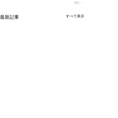
すべて表示
最新記事
【8月3日(月曜日)から】
CARPRO製品価格改定の