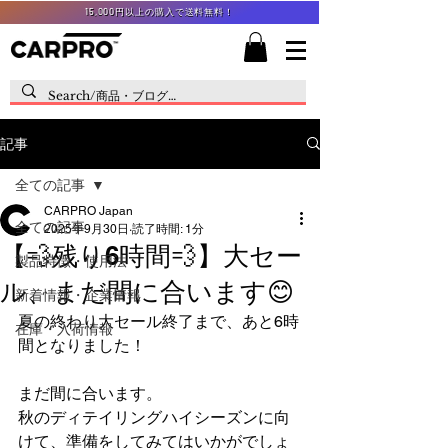
15,000円以上の購入で送料無料！
記事
全ての記事
CARPRO Japan
全ての記事
2025年9月30日
読了時間: 1分
【💨残り6時間💨】大セー
製品特徴・使用法
ル、まだ間に合います😊
新着情報・企業情報
夏の終わり大セール終了まで、あと6時
在庫・入荷情報
間となりました！
まだ間に合います。
秋のディテイリングハイシーズンに向
けて、準備をしてみてはいかがでしょ