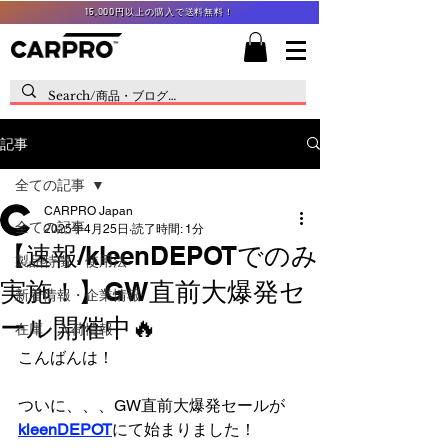
15,000円以上の購入で送料無料！
記事
全ての記事
CARPRO Japan
全ての記事
2025年4月25日
読了時間: 1分
【速報/kleenDEPOTでのみ
製品特徴・使用法
実施！】GW直前大爆発セ
新着情報・企業情報
ール開催中🔥
在庫・入荷情報
こんばんは！
ついに、、、GW直前大爆発セールが
kleenDEPOT
にて始まりました！