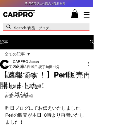
15,000円以上の購入で送料無料！
記事
全ての記事
CARPRO Japan
全ての記事
2021年8月19日
読了時間: 1分
【速報です！】Perl販売再
製品特徴・使用法
開しました！
新着情報・企業情報
こんばんは！
在庫・入荷情報
昨日ブログにてお伝えいたしました、
Perlの販売が本日18時より再開いたし
ました！