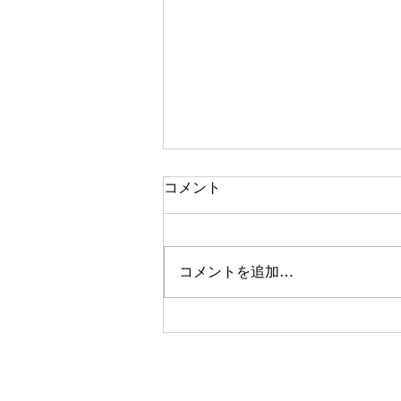
【CARPRO】8月3日（月）
コメント
から新価格のお知らせ
平素はCARPRO製品をご愛顧い
ただき、厚く御礼申し上げます。
コメントを追加…
この度、CARPRO製品における
価格改定を実施させていただくこ
ととなりましたので、お知らせい
たします。 日頃より弊社製品を
ご愛用いただいております皆様に
は大変心苦しいご案内となります