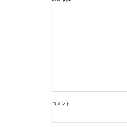
【CARPRO】8月3日（月）
コメント
から新価格のお知らせ
平素はCARPRO製品をご愛顧い
ただき、厚く御礼申し上げます。