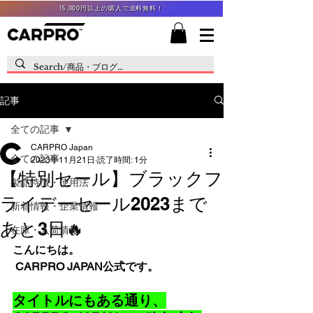
15,000円以上の購入で送料無料！
記事
全ての記事
CARPRO Japan
全ての記事
2023年11月21日
読了時間: 1分
【特別セール】ブラックフ
製品特徴・使用法
ライデーセール2023まで
新着情報・企業情報
あと3日🔥
在庫・入荷情報
こんにちは。
 CARPRO JAPAN公式です。
タイトルにもある通り、