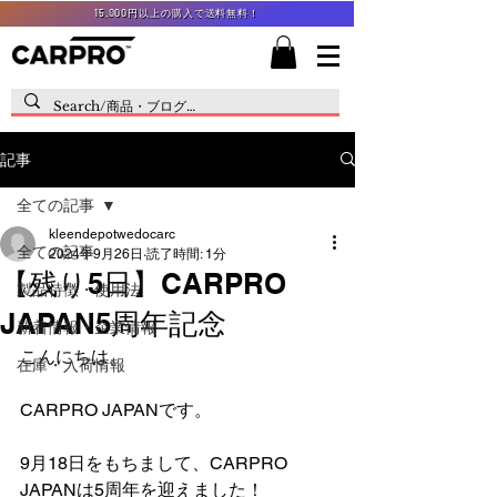
15,000円以上の購入で送料無料！
記事
全ての記事
kleendepotwedocarc
全ての記事
2024年9月26日
読了時間: 1分
【残り5日】CARPRO
製品特徴・使用法
JAPAN5周年記念
新着情報・企業情報
こんにちは。
在庫・入荷情報
CARPRO JAPANです。
9月18日をもちまして、CARPRO 
JAPANは5周年を迎えました！