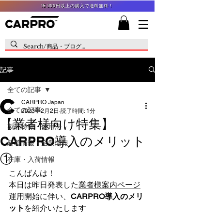
15,000円以上の購入で送料無料！
記事
全ての記事
CARPRO Japan
全ての記事
2023年2月2日
読了時間: 1分
【業者様向け特集】
製品特徴・使用法
CARPRO導入のメリット
新着情報・企業情報
①
在庫・入荷情報
こんばんは！
本日は昨日発表した
業者様案内ページ
運用開始に伴い、
CARPRO導入のメリ
ット
を紹介いたします