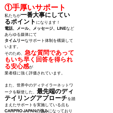
①手厚いサポート
一番大事にしてい
私たちが
るポイント
になります！
電話、メール、メッセージ、LINE
など
あらゆる媒体にて
タイムリー
なサポート体制を構築して
います。
急な質問であって
そのため、
もいち早く回答を得られ
る安心感
が
業者様に強く評価されています。
また、世界中のディテイラーネットワ
最先端のディ
ークを駆使した、
テイリングアプローチ
を踏
まえたサポートを実施している点も
CARPRO JAPANの強み
になっており