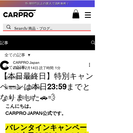
15,000円以上の購入で送料無料！
記事
全ての記事
CARPRO Japan
全ての記事
2024年2月14日
読了時間: 1分
【本日最終日】特別キャン
製品特徴・使用法
ペーンは本日23:59までと
新着情報・企業情報
なりました🚗💨
在庫・入荷情報
こんにちは。
CARPRO JAPAN公式です。
バレンタインキャンペー