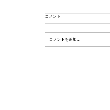
【CARPRO】8月3日（月）
コメント
から新価格のお知らせ
平素はCARPRO製品をご愛顧い
ただき、厚く御礼申し上げます。
コメントを追加…
この度、CARPRO製品における
価格改定を実施させていただくこ
ととなりましたので、お知らせい
たします。 日頃より弊社製品を
ご愛用いただいております皆様に
は大変心苦しいご案内となります
が、改定の詳細につきましては、
先日公開させていただきました下
記リンクブログベージよりご確認
をお願い申し上げます。 🔽 価格
改定に関する詳細はこちら [h