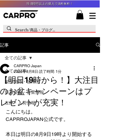
15,000円以上の購入で送料無料！
記事
全ての記事
CARPRO Japan
全ての記事
2024年8月8日
読了時間: 1分
【明日19時から！】大注目
製品特徴・使用法
のお盆キャンペーンはプ
新着情報・企業情報
レゼントが充実！
在庫・入荷情報
こんにちは。
CAPRROJAPAN公式です。
本日は明日の8月9日19時より開始する