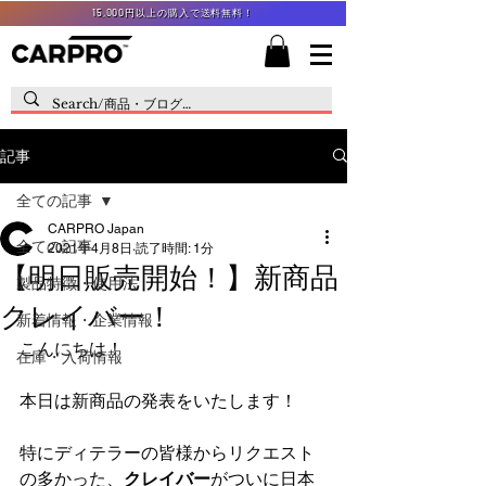
15,000円以上の購入で送料無料！
記事
全ての記事
CARPRO Japan
全ての記事
2021年4月8日
読了時間: 1分
【明日販売開始！】新商品
製品特徴・使用法
クレイバー！
新着情報・企業情報
こんにちは！
在庫・入荷情報
本日は新商品の発表をいたします！
特にディテラーの皆様からリクエスト
の多かった、
クレイバー
がついに日本