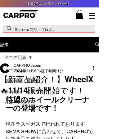
15,000円以上の購入で送料無料！
記事
全ての記事
CARPRO Japan
全ての記事
2024年11月6日
読了時間: 1分
【新商品紹介！】WheelX
製品特徴・使用法
🔥11/14販売開始です！
新着情報・企業情報
待望のホイールクリーナ
在庫・入荷情報
ーの登場です！
現在ラスベガスで行われております
SEMA SHOWに合わせて、CARPROで
は新商品を発表いたしました！