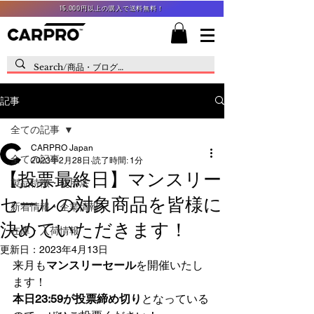
15,000円以上の購入で送料無料！
記事
全ての記事
CARPRO Japan
全ての記事
2023年2月28日
読了時間: 1分
【投票最終日】マンスリー
製品特徴・使用法
セールの対象商品を皆様に
新着情報・企業情報
決めていただきます！
在庫・入荷情報
更新日：
2023年4月13日
来月も
マンスリーセール
を開催いたし
ます！
本日23:59が投票締め切り
となっている