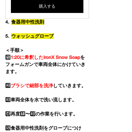
購入する
4.  
食器用中性洗剤
5.  
ウォッシュグローブ
＜手順＞
1️⃣
1:20に希釈したIronX Snow Soap
を
フォームガンで車両全体にかけていき
ます。
2️⃣
ブラシで細部を洗浄
していきます。
3️⃣車両全体を水で洗い流します。
4️⃣再度1️⃣〜3️⃣の作業を行います。
5️⃣食器用中性洗剤をグローブにつけ