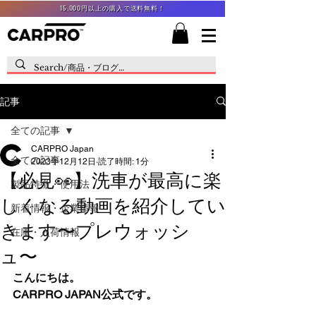
15,000円以上の購入で送料無料！
記事
全ての記事
CARPRO Japan
全ての記事
2023年12月12日
読了時間: 1分
【必見👀】洗車が最高に楽
製品特徴・使用法
しくなる動画を紹介してい
新着情報・企業情報
きます〜プレウォッシ
在庫・入荷情報
ュ〜
こんにちは。
CARPRO JAPAN公式です。