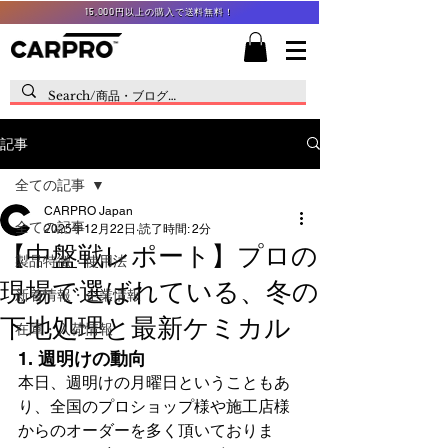
15,000円以上の購入で送料無料！
記事
全ての記事
CARPRO Japan
全ての記事
2025年12月22日
読了時間: 2分
【中盤戦レポート】プロの
製品特徴・使用法
現場で選ばれている、冬の
新着情報・企業情報
下地処理と最新ケミカル
在庫・入荷情報
1. 
週明けの動向
本日、週明けの月曜日ということもあ
り、全国のプロショップ様や施工店様
からのオーダーを多く頂いておりま