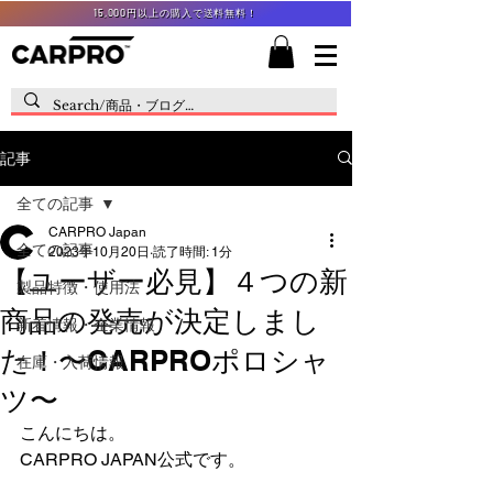
15,000円以上の購入で送料無料！
記事
全ての記事
CARPRO Japan
全ての記事
2023年10月20日
読了時間: 1分
【ユーザー必見】４つの新
製品特徴・使用法
商品の発売が決定しまし
新着情報・企業情報
た！〜CARPROポロシャ
在庫・入荷情報
ツ〜
こんにちは。
CARPRO JAPAN公式です。