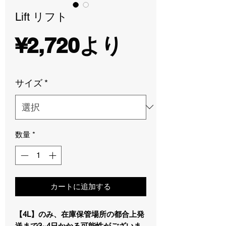
Lift リフト
セ
¥2,720
より
ー
サイズ
*
ル
数量
*
価
格
カートに追加する
【4L】のみ、在庫保管場所の都合上発
送まで3~4日かかる可能性がございま