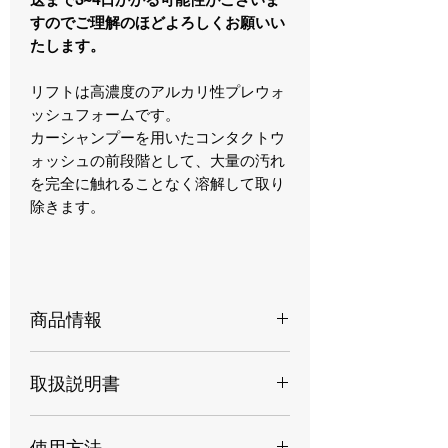
すのでご理解のほどよろしくお願いい
たします。
リフトは高濃度のアルカリ性プレウォ
ッシュフォームです。
カーシャンプーを用いたコンタクトウ
ォッシュの前段階として、大量の汚れ
を完全に触れることなく溶解して取り
除きます。
商品情報
リフトは12pHのアルカリ洗浄成分を使
取扱説明書
用しており、強力でありながら優し
く、すべての圧力フォームランスウォ
https://52965fa4-83d3-4768-88da-
ッシャーでの使用に適しています。
使用方法
1e18552741e8.usrfiles.com/ugd/52965f