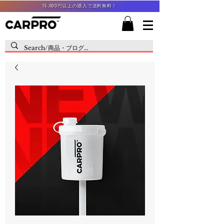
15,000円以上の購入で送料無料！